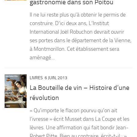
gastronomie dans son Poitou
PRODUITS
Il ne lui reste plus qu’à obtenir le permis de
RECETTES
construire. D’ici deux ans, L’Institut
International Joël Robuchon devrait ouvrir
Entrées
ses portes dans le département de la Vienne,
Plats
à Montmorillon. Cet établissement sera
Desserts
aménagé...
Sauces
LIVRES
6 JUIN, 2013
La Bouteille de vin – Histoire d’une
révolution
« Qu’importe le flacon pourvu qu’on ait
l’ivresse » écrit Musset dans La Coupe et les
lèvres. Une affirmation qui fait bondir Jean-
Robert Pitte. Bien au contraire, écrit-t-il : »