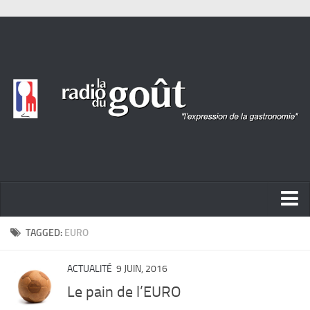
ACTUALITÉ
TAGGED:
EURO
REPORTAGES
ACTUALITÉ
9 JUIN, 2016
PORTRAITS
Le pain de l’EURO
LIVRES