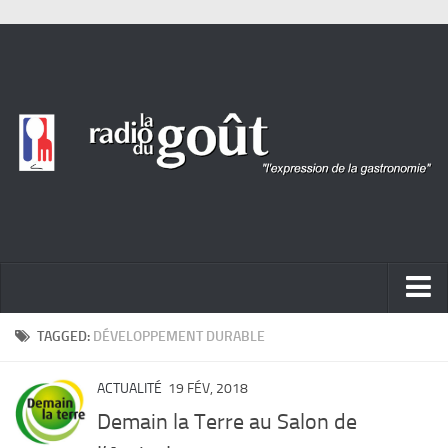
ACTUALITÉ
TAGGED:
DÉVELOPPEMENT DURABLE
REPORTAGES
ACTUALITÉ
19 FÉV, 2018
PORTRAITS
Demain la Terre au Salon de
LIVRES