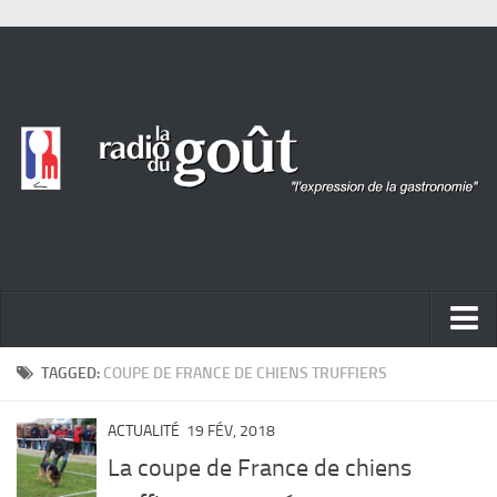
ACTUALITÉ
TAGGED:
COUPE DE FRANCE DE CHIENS TRUFFIERS
REPORTAGES
ACTUALITÉ
19 FÉV, 2018
PORTRAITS
La coupe de France de chiens
LIVRES