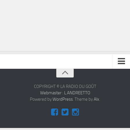
À propos
Contact
COPYRIGHT © LA RADIO DU GOÛT
Webmaster : L.ANDREETTO
Powered by
WordPress
. Theme by
Alx
.