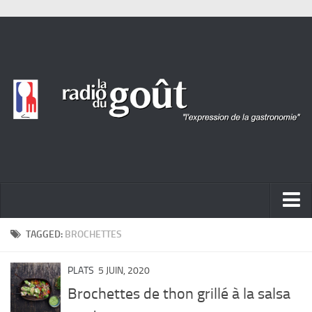
ACTUALITÉ
TAGGED:
BROCHETTES
REPORTAGES
PLATS
5 JUIN, 2020
PORTRAITS
Brochettes de thon grillé à la salsa
LIVRES