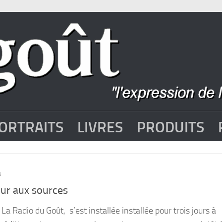
ORTRAITS
LIVRES
PRODUITS
3
ur aux sources
Radio du Goût, s’est installée installée pour trois jours à