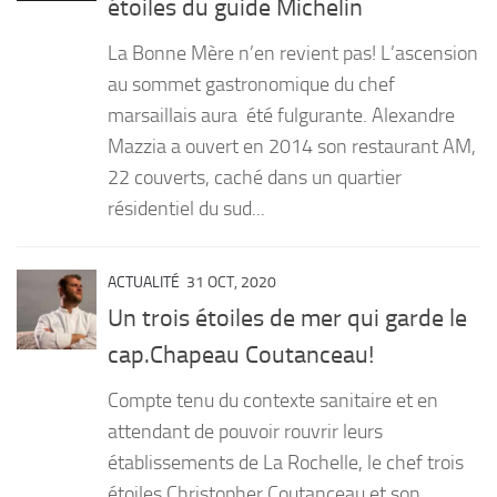
étoiles du guide Michelin
PRODUITS
La Bonne Mère n’en revient pas! L’ascension
RECETTES
au sommet gastronomique du chef
marsaillais aura été fulgurante. Alexandre
Entrées
Mazzia a ouvert en 2014 son restaurant AM,
Plats
22 couverts, caché dans un quartier
Desserts
résidentiel du sud...
Sauces
ACTUALITÉ
31 OCT, 2020
Un trois étoiles de mer qui garde le
cap.Chapeau Coutanceau!
Compte tenu du contexte sanitaire et en
attendant de pouvoir rouvrir leurs
établissements de La Rochelle, le chef trois
étoiles Christopher Coutanceau et son