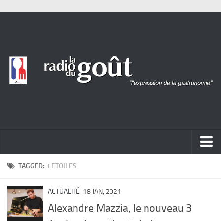
ACTUALITÉ
TAGGED:
3 ETOILES
REPORTAGES
ACTUALITÉ
18 JAN, 2021
PORTRAITS
Alexandre Mazzia, le nouveau 3
LIVRES