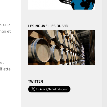
ns une
LES NOUVELLES DU VIN
gnon et
 et
iflette
TWITTER