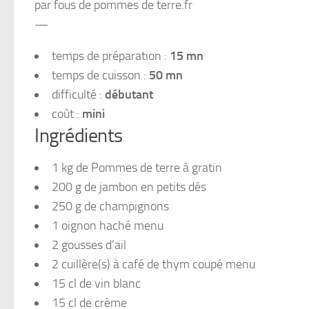
par fous de pommes de terre.fr
—
temps de préparation :
15 mn
temps de cuisson :
50 mn
difficulté :
débutant
coût :
mini
Ingrédients
1 kg de Pommes de terre à gratin
200 g de jambon en petits dés
250 g de champignons
1 oignon haché menu
2 gousses d’ail
2 cuillère(s) à café de thym coupé menu
15 cl de vin blanc
15 cl de crème