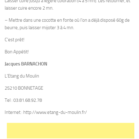
Laisser cuire jusqu’à légère coloration (4 à 5 mn). Les retourner, et
laisser cuire encore 2 mn.
– Mettre dans une cocotte en fonte où l’on a déjà disposé 60g de
beurre, puis laisser mijoter 3 à 4 mn.
C’est prêt!
Bon Appétit!
Jacques BARNACHON
L’Etang du Moulin
25210 BONNETAGE
Tel : 03.81.68.92.78
Internet : http://www.etang-du-moulin.fr/