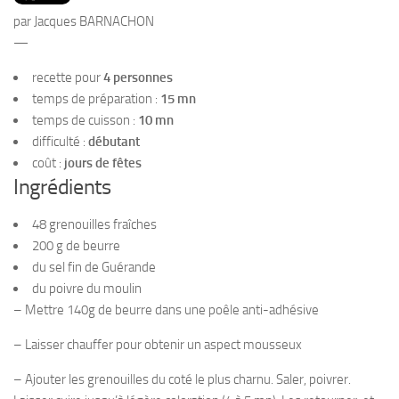
PRODUITS
par Jacques BARNACHON
RECETTES
—
Entrées
recette pour
4 personnes
temps de préparation :
15 mn
Plats
temps de cuisson :
10 mn
Desserts
difficulté :
débutant
Sauces
coût :
jours de fêtes
Ingrédients
48 grenouilles fraîches
200 g de beurre
du sel fin de Guérande
du poivre du moulin
– Mettre 140g de beurre dans une poêle anti-adhésive
– Laisser chauffer pour obtenir un aspect mousseux
– Ajouter les grenouilles du coté le plus charnu. Saler, poivrer.