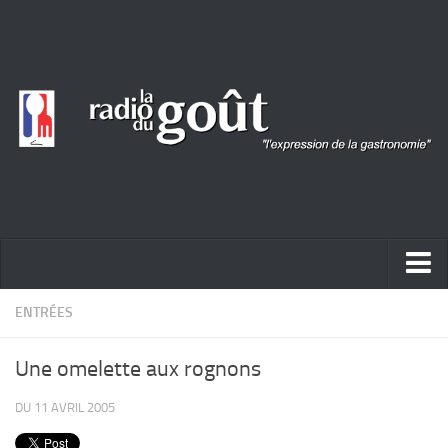
ACTUALITÉ
ENTRÉES
REPORTAGES
Une omelette aux rognons
PORTRAITS
DU 11 AVRIL 2005
LIVRES