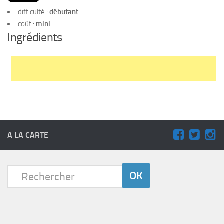
PRODUITS
difficulté :
débutant
RECETTES
coût :
mini
Ingrédients
Entrées
Plats
Desserts
Sauces
A LA CARTE