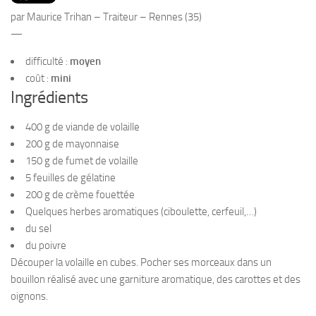
PRODUITS
par Maurice Trihan – Traiteur – Rennes (35)
RECETTES
—
Entrées
difficulté :
moyen
coût :
mini
Plats
Ingrédients
Desserts
400 g de viande de volaille
Sauces
200 g de mayonnaise
150 g de fumet de volaille
5 feuilles de gélatine
200 g de crème fouettée
Quelques herbes aromatiques (ciboulette, cerfeuil,…)
du sel
du poivre
Découper la volaille en cubes. Pocher ses morceaux dans un
bouillon réalisé avec une garniture aromatique, des carottes et des
oignons.