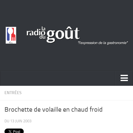
ACTUALITÉ
ENTRÉES
REPORTAGES
Brochette de volaille en chaud froid
PORTRAITS
DU 13 JUIN 2003
LIVRES