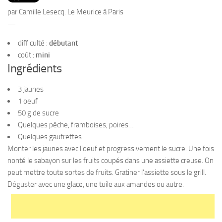
PRODUITS
par Camille Lesecq. Le Meurice à Paris
RECETTES
—
Entrées
difficulté :
débutant
coût :
mini
Plats
Ingrédients
Desserts
3 jaunes
Sauces
1 oeuf
50 g de sucre
Quelques pêche, framboises, poires…
Quelques gaufrettes
Monter les jaunes avec l’oeuf et progressivement le sucre. Une fois
nonté le sabayon sur les fruits coupés dans une assiette creuse. On
peut mettre toute sortes de fruits. Gratiner l’assiette sous le grill.
Déguster avec une glace, une tuile aux amandes ou autre.