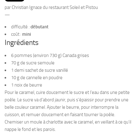
PRODUITS
par Christian Ignace du restaurant Soleil et Pistou
RECETTES
—
Entrées
difficulté :
débutant
coût :
mini
Plats
Ingrédients
Desserts
6 pommes (environ 730 g) Canada grises
Sauces
70 g de sucre semoule
1 demi sachet de sucre vanillé
10 g de cannelle en poudre
1 noix de beurre
Pour le caramel, cuire doucement le sucre et l’eau dans une petite
poêle. Le sucre va d’abord jaunir, puis s’épaissir pour prendre une
belle couleur caramel. Ajouter le beurre, pour interrompre la
cuisson, et remuer doucement en faisant tourner la poêle.
Chemiser un moule à charlotte avec le caramel, en veillant à ce qu’il
nappe le fond et les parois.