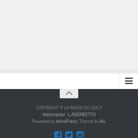
À propos
Contact
COPYRIGHT © LA RADIO DU GOÛT
Webmaster : L.ANDREETTO
Powered by
WordPress
. Theme by
Alx
.