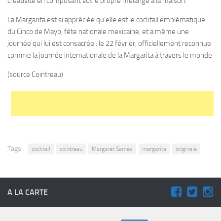
créativité en composant votre propre mélange à la maison.
La Margarita est si appréciée qu’elle est le cocktail emblématique
du Cinco de Mayo, fête nationale mexicaine, et a même une
journée qui lui est consacrée : le 22 février, officiellement reconnue
comme la journée internationale de la Margarita à travers le monde
(source Cointreau)
Tags:
cocktail
cointreau
Margaret Sames
margarita
originale
A LA CARTE