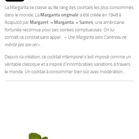
PRODUITS
La Margarita se classe au 8e rang des cocktails les plus consommés
RECETTES
dans le monde. La
Margarita originale
a été créée en 1948 à
Acapulco par
Margaret » Margarita » Sames
, une américaine
Entrées
fortunée reconnue pour ses soirées somptueuses. On lui
Plats
connaît ce constat sans appel : »
Une Margarita sans Cointreau ne
mérite pas son sel
« .
Desserts
Sauces
Depuis sa création, ce cocktail intemporel s’est imposé comme un
véritable classique et a inspiré d’innombrables variations à travers
le monde. Un cocktail à consommer bien sûr avec modération…