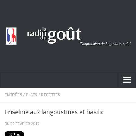
ACTUALITÉ
ENTRÉES
/
PLATS
/
RECETTES
REPORTAGES
Friseline aux langoustines et basilic
PORTRAITS
DU 22 FÉVRIER 2017
LIVRES