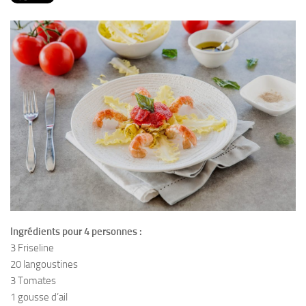
PRODUITS
RECETTES
Entrées
Plats
Desserts
Sauces
Ingrédients pour 4 personnes :
3 Friseline
20 langoustines
3 Tomates
1 gousse d’ail