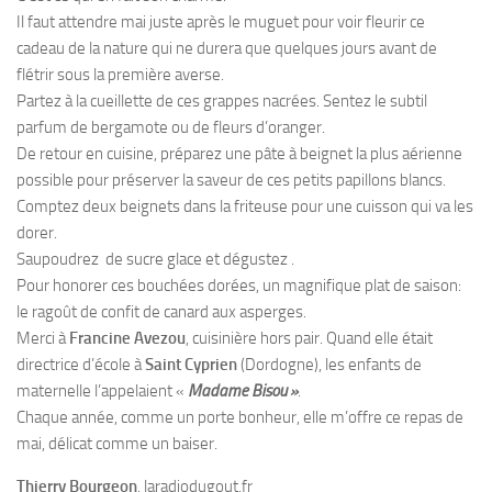
Il faut attendre mai juste après le muguet pour voir fleurir ce
cadeau de la nature qui ne durera que quelques jours avant de
flétrir sous la première averse.
Partez à la cueillette de ces grappes nacrées. Sentez le subtil
parfum de bergamote ou de fleurs d’oranger.
De retour en cuisine, préparez une pâte à beignet la plus aérienne
possible pour préserver la saveur de ces petits papillons blancs.
Comptez deux beignets dans la friteuse pour une cuisson qui va les
dorer.
Saupoudrez de sucre glace et dégustez .
Pour honorer ces bouchées dorées, un magnifique plat de saison:
le ragoût de confit de canard aux asperges.
Merci à
Francine Avezou
, cuisinière hors pair. Quand elle était
directrice d’école à
Saint Cyprien
(Dordogne), les enfants de
maternelle l’appelaient «
Madame Bisou »
.
Chaque année, comme un porte bonheur, elle m’offre ce repas de
mai, délicat comme un baiser.
Thierry Bourgeon
. laradiodugout.fr