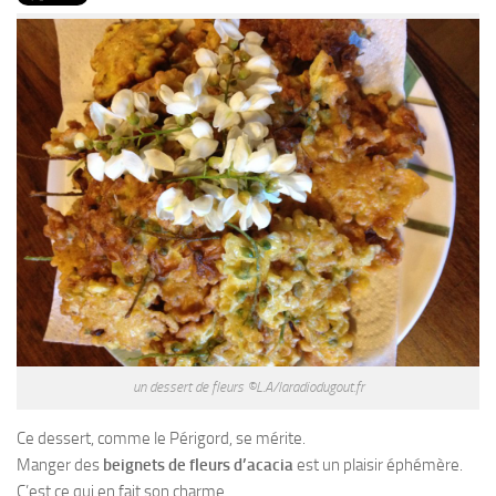
PRODUITS
RECETTES
Entrées
Plats
Desserts
Sauces
un dessert de fleurs ©L.A/laradiodugout.fr
Ce dessert, comme le Périgord, se mérite.
Manger des
beignets de fleurs d’acacia
est un plaisir éphémère.
C’est ce qui en fait son charme.