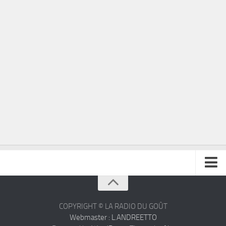
À propos
Contact
COPYRIGHT © LA RADIO DU GOÛT
Webmaster : L.ANDREETTO