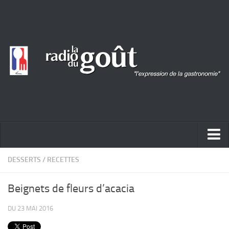
ACTUALITÉ
DESSERTS
/
RECETTES
REPORTAGES
Beignets de fleurs d’acacia
PORTRAITS
DU 23 MAI 2016
LIVRES