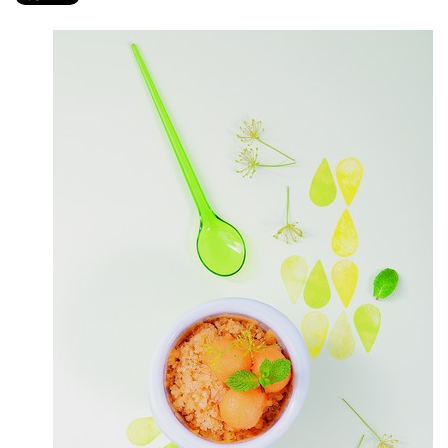
PRODUITS
RECETTES
Entrées
Plats
Desserts
Sauces