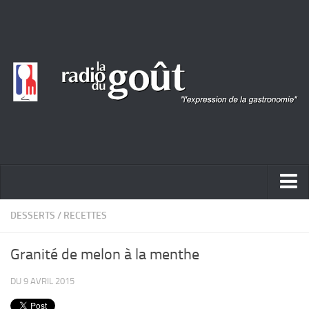
ACTUALITÉ
DESSERTS
/
RECETTES
REPORTAGES
Granité de melon à la menthe
PORTRAITS
DU 9 AVRIL 2015
LIVRES