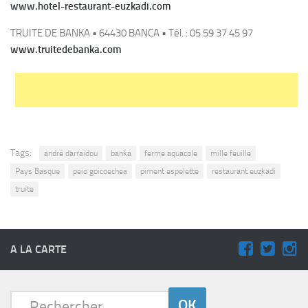
www.hotel-restaurant-euzkadi.com
TRUITE DE BANKA • 64430 BANCA • Tél. : 05 59 37 45 97
www.truitedebanka.com
Tags:
andré darraidou
banka
ferme aquacole
mille feuille
Pays Basque
peio goicoechea
piment espelette
restaurant euzkadi
truite
A LA CARTE