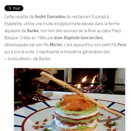
PRODUITS
RECETTES
Cette recette de
André Darraidou
du restaurant Euzkadi à
Espelette, utilise une truite exceptionnelle élevée dans la ferme
Entrées
aquacole de
Banka
, non loin des sources de la Nive au cœur Pays
Plats
Basque. Créée en 1964 par
Jean-Baptiste Goicoechea
,
Desserts
développpée par son fils
Miche
l, c’est aujourd’hui son petit fils
Peio
qui a pris la suite. Il représente la troisième génération des
Sauces
«
truiticulteurs
» de Banka.