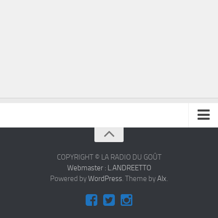
À propos
Contact
COPYRIGHT © LA RADIO DU GOÛT
Webmaster : L.ANDREETTO
Powered by
WordPress
. Theme by
Alx
.