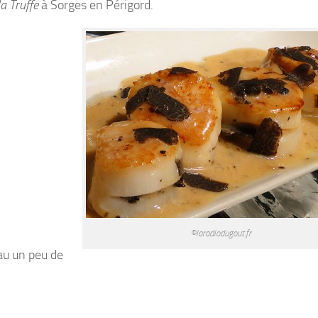
la Truffe
à Sorges en Périgord.
©laradiodugout.fr
au un peu de