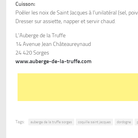
Cuisson:
Poêler les noix de Saint Jacques à l’unilatéral (sel, po
Dresser sur assiette, napper et servir chaud.
L’Auberge de la Truffe
14 Avenue Jean Châteaureynaud
24 420 Sorges
www.auberge-de-la-truffe.com
Tags:
auberge de la truffe sorges
coquille saint jacques
dordogne