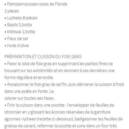
• Pamplemousses roses de Floride
2 pièces
• Lychees 8 pièces
• Basilic ½ botte
• Mélisse ½ botte
• Fleur de sel
• Huile d’olive
PRÉPARATION ET CUISSON DU FOIE GRAS
• Parer le lobe de foie gras en supprimant les parties fines se
trouvant sur les extrémités et en donnant à ces dernières une
forme régulière et arrondie.
• Assaisonner le foie gras de sel fin, puis démarrer la cuisson à froid
dans une poêle en fonte. Le
colorer sur toutes ses faces.
• Finir la cuisson dans une cocotte : l’envelopper de feuilles de
citronnier en y glissant les écorces réservées de la garniture
agrumes-lychees (recette ci-dessous), badigeonner les feuilles de
graisse de canard, refermer la cocotte et cuire dans un four très