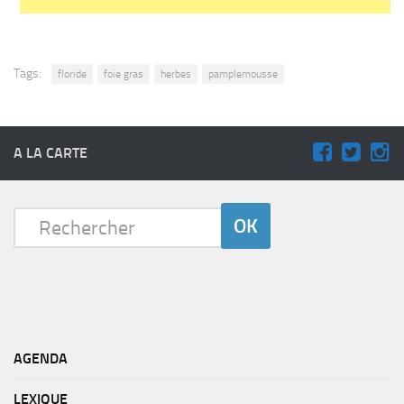
Tags:
floride
foie gras
herbes
pamplemousse
A LA CARTE
AGENDA
LEXIQUE