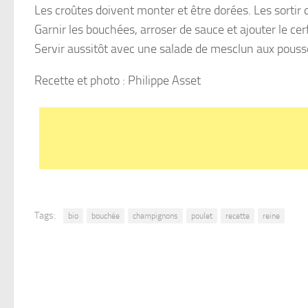
Les croûtes doivent monter et être dorées. Les sortir d
Garnir les bouchées, arroser de sauce et ajouter le cerf
Servir aussitôt avec une salade de mesclun aux pouss
Recette et photo : Philippe Asset
Tags:
bio
bouchée
champignons
poulet
recette
reine