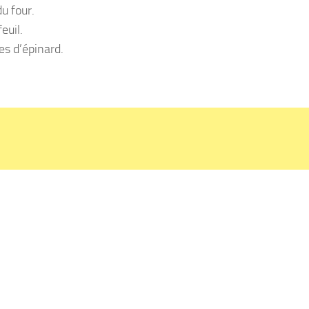
u four.
euil.
es d’épinard.