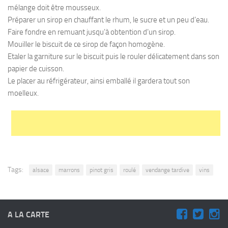
mélange doit être mousseux.
Préparer un sirop en chauffant le rhum, le sucre et un peu d’eau.
Faire fondre en remuant jusqu’à obtention d’un sirop.
Mouiller le biscuit de ce sirop de façon homogène.
Etaler la garniture sur le biscuit puis le rouler délicatement dans son
papier de cuisson.
Le placer au réfrigérateur, ainsi emballé il gardera tout son
moelleux.
Tags:
alsace
marrons
pinot gris
roulé
vendange tardive
vins
A LA CARTE