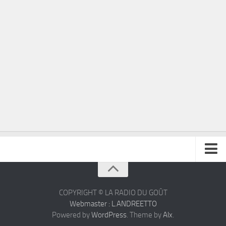
À propos
Contact
COPYRIGHT © LA RADIO DU GOÛT
Webmaster : L.ANDREETTO
Powered by
WordPress
. Theme by
Alx
.