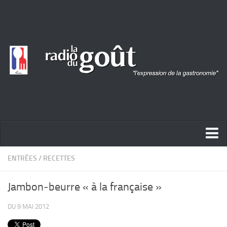
ACTUALITÉ
ENTRÉES
/
RECETTES
REPORTAGES
Jambon‐beurre « à la française »
PORTRAITS
DU 9 MAI 2012
LIVRES