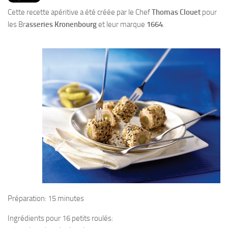
PRODUITS
Cette recette apéritive a été créée par le Chef
Thomas Clouet
pour
RECETTES
les Br
asseries Kronenbourg
et leur marque
1664
.
Entrées
Plats
Desserts
Sauces
Préparation: 15 minutes
Ingrédients pour 16 petits roulés: