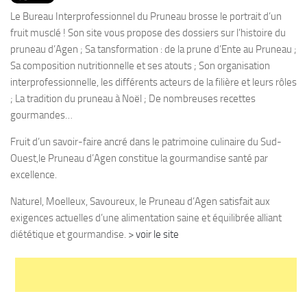
PRODUITS
Le Bureau Interprofessionnel du Pruneau brosse le portrait d’un
RECETTES
fruit musclé ! Son site vous propose des dossiers sur l’histoire du
pruneau d’Agen ; Sa tansformation : de la prune d’Ente au Pruneau ;
Entrées
Sa composition nutritionnelle et ses atouts ; Son organisation
Plats
interprofessionnelle, les différents acteurs de la filière et leurs rôles
; La tradition du pruneau à Noël ; De nombreuses recettes
Desserts
gourmandes…
Sauces
Fruit d’un savoir-faire ancré dans le patrimoine culinaire du Sud-
Ouest,le Pruneau d’Agen constitue la gourmandise santé par
excellence.
Naturel, Moelleux, Savoureux, le Pruneau d’Agen satisfait aux
exigences actuelles d’une alimentation saine et équilibrée alliant
diététique et gourmandise.
> voir le site