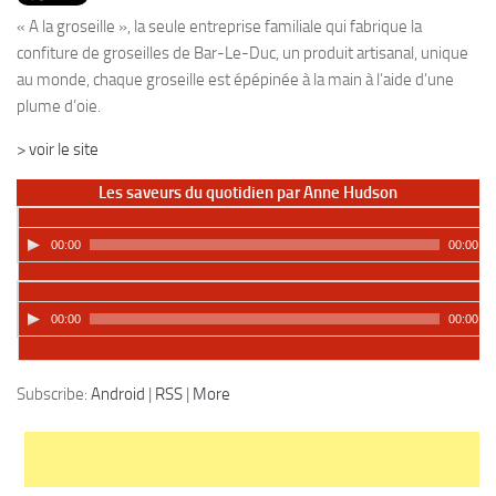
PRODUITS
« A la groseille », la seule entreprise familiale qui fabrique la
RECETTES
confiture de groseilles de Bar-Le-Duc, un produit artisanal, unique
au monde, chaque groseille est épépinée à la main à l’aide d’une
Entrées
plume d’oie.
Plats
> voir le site
Desserts
Les saveurs du quotidien par Anne Hudson
Sauces
00:00
00:00
00:00
00:00
Podcast:
Lire dans une autre fenêtre
|
Télécharger
Subscribe:
Android
|
RSS
|
More