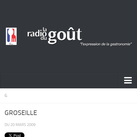
ACTUALITÉ
G
REPORTAGES
GROSEILLE
PORTRAITS
DU 20 MARS 2009
LIVRES