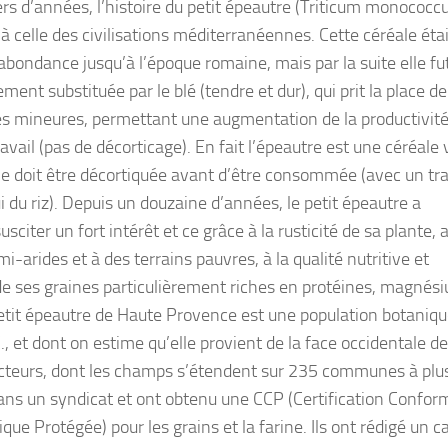
ers d’années, l’histoire du petit épeautre (Triticum monococc
 à celle des civilisations méditerranéennes. Cette céréale étai
ondance jusqu’à l’époque romaine, mais par la suite elle fu
ent substituée par le blé (tendre et dur), qui prit la place de
es mineures, permettant une augmentation de la productivité
avail (pas de décorticage). En fait l’épeautre est une céréale
elle doit être décortiquée avant d’être consommée (avec un tra
i du riz). Depuis un douzaine d’années, le petit épeautre a
citer un fort intérêt et ce grâce à la rusticité de sa plante,
i-arides et à des terrains pauvres, à la qualité nutritive et
e ses graines particulièrement riches en protéines, magnés
tit épeautre de Haute Provence est une population botaniqu
 et dont on estime qu’elle provient de la face occidentale de
oducteurs, dont les champs s’étendent sur 235 communes à plu
ans un syndicat et ont obtenu une CCP (Certification Confor
que Protégée) pour les grains et la farine. Ils ont rédigé un c