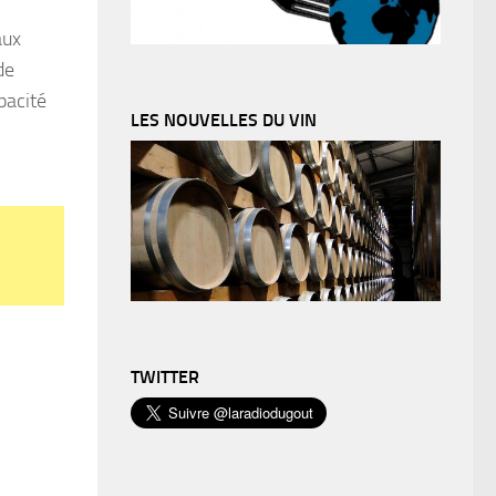
aux
de
pacité
LES NOUVELLES DU VIN
TWITTER