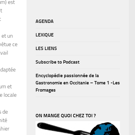
um) est
t
t
AGENDA
LEXIQUE
 et un
 vêtue ce
LES LIENS
vail
Subscribe to Podcast
 adaptée
Encyclopédie passionnée de la
Gastronomie en Occitanie – Tome 1 -Les
ium et
Fromages
e locale
s de
ON MANGE QUOI CHEZ TOI ?
mité
ahier