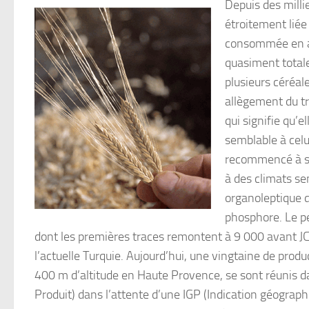
Depuis des milli
étroitement liée
consommée en ab
quasiment totalem
plusieurs céréal
allègement du tr
qui signifie qu’
semblable à celu
recommencé à sus
à des climats sem
organoleptique d
phosphore. Le pe
dont les premières traces remontent à 9 000 avant JC.,
l’actuelle Turquie. Aujourd’hui, une vingtaine de pr
400 m d’altitude en Haute Provence, se sont réunis d
Produit) dans l’attente d’une IGP (Indication géographi