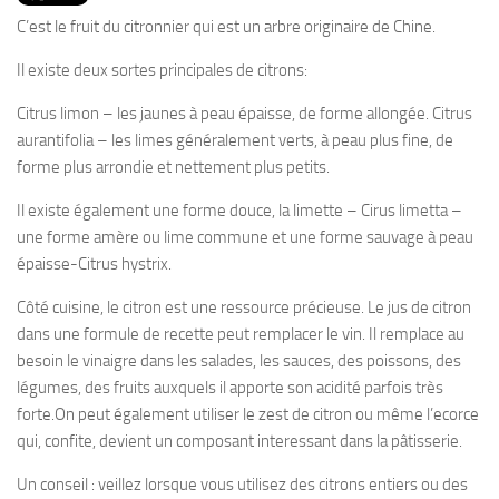
PRODUITS
C’est le fruit du citronnier qui est un arbre originaire de Chine.
RECETTES
Il existe deux sortes principales de citrons:
Entrées
Citrus limon – les jaunes à peau épaisse, de forme allongée. Citrus
Plats
aurantifolia – les limes généralement verts, à peau plus fine, de
Desserts
forme plus arrondie et nettement plus petits.
Sauces
Il existe également une forme douce, la limette – Cirus limetta –
une forme amère ou lime commune et une forme sauvage à peau
épaisse-Citrus hystrix.
Côté cuisine, le citron est une ressource précieuse. Le jus de citron
dans une formule de recette peut remplacer le vin. Il remplace au
besoin le vinaigre dans les salades, les sauces, des poissons, des
légumes, des fruits auxquels il apporte son acidité parfois très
forte.On peut également utiliser le zest de citron ou même l’ecorce
qui, confite, devient un composant interessant dans la pâtisserie.
Un conseil : veillez lorsque vous utilisez des citrons entiers ou des