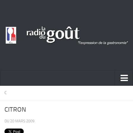
ACTUALITÉ
C
REPORTAGES
CITRON
PORTRAITS
DU 20 MARS 2009
LIVRES