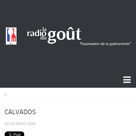
ACTUALITÉ
C
REPORTAGES
CALVADOS
PORTRAITS
DU 20 MARS 2009
LIVRES