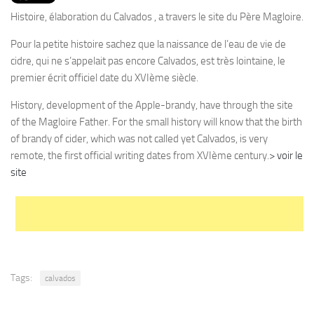
PRODUITS
Histoire, élaboration du Calvados , a travers le site du Père Magloire.
RECETTES
Pour la petite histoire sachez que la naissance de l’eau de vie de
Entrées
cidre, qui ne s’appelait pas encore Calvados, est très lointaine, le
premier écrit officiel date du XVIème siècle.
Plats
Desserts
History, development of the Apple-brandy, have through the site
of the Magloire Father. For the small history will know that the birth
Sauces
of brandy of cider, which was not called yet Calvados, is very
remote, the first official writing dates from XVIème century.
> voir le
site
Tags:
calvados