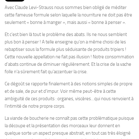
PRODUITS
Avec Claude Levi-Strauss nous sommes bien obligé de méditer
RECETTES
cette fameuse formule selon laquelle la nourriture ne doit pas être
seulement « bonne à manger », mais aussi « bonne à penser ».
Entrées
Et c’est bien là tout le problème des abats. Ils ne nous semblent
Plats
plus bon à penser ! A telle enseigne qu’on a même choisi de les
Desserts
rebaptiser sous la formule plus séduisante de produits tripiers !
Sauces
Cette nouvelle appellation ne fait pas illusion ! Notre consommation
d’abats continue de diminuer régulièrement. Et la crise de la vache
folle n’a sûrement fait qu’accentuer la crise.
Ce dégoût se rapporte finalement à des notions simples de propre
et de sale, de pur et d’impur. Voir même peut-être à cette
ambiguïté de ces produits : organes, viscères…qui nous renvoient à
l’intimité de notre propre corps.
La viande de boucherie ne connaît pas cette problèmatique puisque
la découpe et la présentation des morceaux leur donnent en
quelque sorte un aspect presque abstrait, en tout cas très éloigné