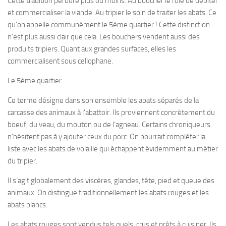
Cette tradition perdure plus ou moins. Au boucher le rôle de débiter
et commercialiser la viande. Au tripier le soin de traiter les abats. Ce
qu’on appelle communément le 5ème quartier ! Cette distinction
n’est plus aussi clair que cela. Les bouchers vendent aussi des
produits tripiers. Quant aux grandes surfaces, elles les
commercialisent sous cellophane.
Le 5ème quartier
Ce terme désigne dans son ensemble les abats séparés de la
carcasse des animaux à l’abattoir. Ils proviennent concrètement du
boeuf, du veau, du mouton ou de l’agneau. Certains chroniqueurs
n’hésitent pas à y ajouter ceux du porc. On pourrait compléter la
liste avec les abats de volaille qui échappent évidemment au métier
du tripier.
Il s’agit globalement des viscères, glandes, tête, pied et queue des
animaux. On distingue traditionnellement les abats rouges et les
abats blancs.
Les abats rouges sont vendus tels quels, crus et prêts à cuisiner. Ils