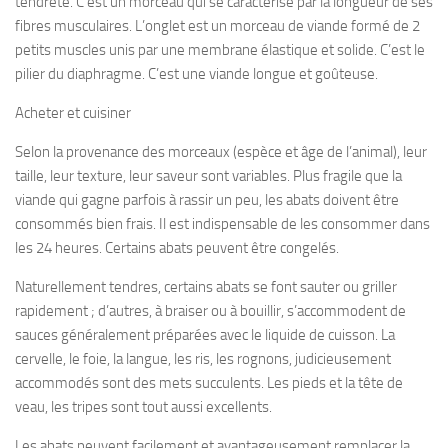
tendreté. C’est un morceau qui se caractérise par la longueur de ses
fibres musculaires. L’onglet est un morceau de viande formé de 2
petits muscles unis par une membrane élastique et solide. C’est le
pilier du diaphragme. C’est une viande longue et goûteuse.
Acheter et cuisiner
Selon la provenance des morceaux (espèce et âge de l’animal), leur
taille, leur texture, leur saveur sont variables. Plus fragile que la
viande qui gagne parfois à rassir un peu, les abats doivent être
consommés bien frais. Il est indispensable de les consommer dans
les 24 heures. Certains abats peuvent être congelés.
Naturellement tendres, certains abats se font sauter ou griller
rapidement ; d’autres, à braiser ou à bouillir, s’accommodent de
sauces généralement préparées avec le liquide de cuisson. La
cervelle, le foie, la langue, les ris, les rognons, judicieusement
accommodés sont des mets succulents. Les pieds et la tête de
veau, les tripes sont tout aussi excellents.
Les abats peuvent facilement et avantageusement remplacer la