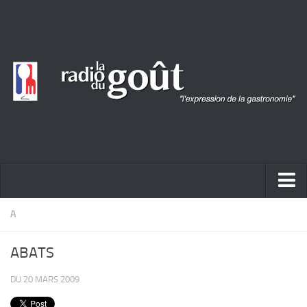
ACTUALITÉ
A
REPORTAGES
ABATS
PORTRAITS
DU 20 MARS 2009
LIVRES