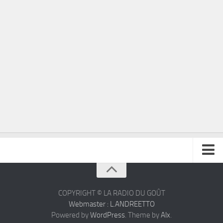
À propos
Contact
COPYRIGHT © LA RADIO DU GOÛT
Webmaster : L.ANDREETTO
Powered by
WordPress
. Theme by
Alx
.