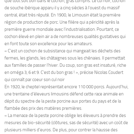
que tout soit bon dans le cochon, gras compris. Le cul noir, cochon
de souche ibérique apparu il y a cinq siècles à l’ouest du massif
central, était très réputé. En 1900, le Limousin était la première
région de production de porc. Une filière qui a périclité après la
première guerre mondiale avec l’industrialisation. Pourtant, ce
cochon élevé en plein air a de nombreuses qualités gustatives qui
en font toute son excellence pour les amateurs.
« C’est un cochon de subsistance qui mangeait les déchets des
fermes, les glands, les châtaignes sous les chênaies. Il permettait
aux familles de passer l’hiver. Du coup, son gras est insaturé, riche
en oméga 3, 6 et 9. C’est du bon gras ! », précise Nicolas Coudert
qui connaît par coeur son cul noir
En 1920, le cheptel représentait encore 110 000 porcs. Aujourd’hui,
une trentaine d’éleveurs limousins défend cette race animale en
dépit du spectre de la peste porcine aux portes du pays et de la
flambée des prix des matières premières.
« La menace de la peste porcine oblige les éleveurs à prendre des
mesures de bio-sécurité (clôtures, sas de sécurité) avec un coût de
plusieurs milliers d’euros. De plus, pour contrer la hausse des