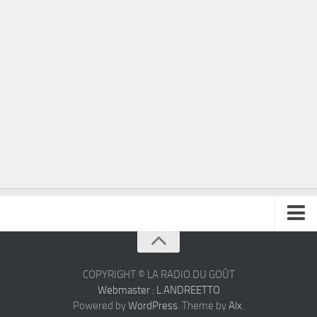
À propos
Contact
COPYRIGHT © LA RADIO DU GOÛT
Webmaster : L.ANDREETTO
Powered by
WordPress
. Theme by
Alx
.