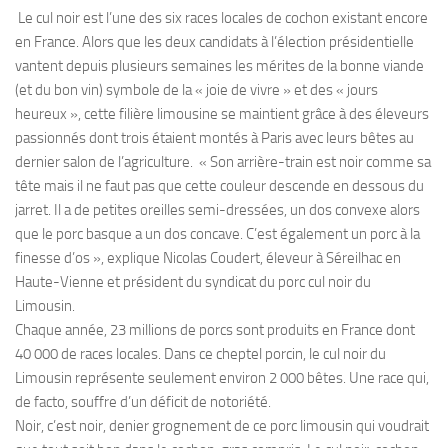
Le cul noir est l’une des six races locales de cochon existant encore
en France. Alors que les deux candidats à l’élection présidentielle
vantent depuis plusieurs semaines les mérites de la bonne viande
(et du bon vin) symbole de la « joie de vivre » et des « jours
heureux », cette filière limousine se maintient grâce à des éleveurs
passionnés dont trois étaient montés à Paris avec leurs bêtes au
dernier salon de l’agriculture. « Son arrière-train est noir comme sa
tête mais il ne faut pas que cette couleur descende en dessous du
jarret. Il a de petites oreilles semi-dressées, un dos convexe alors
que le porc basque a un dos concave. C’est également un porc à la
finesse d’os », explique Nicolas Coudert, éleveur à Séreilhac en
Haute-Vienne et président du syndicat du porc cul noir du
Limousin.
Chaque année, 23 millions de porcs sont produits en France dont
40 000 de races locales. Dans ce cheptel porcin, le cul noir du
Limousin représente seulement environ 2 000 bêtes. Une race qui,
de facto, souffre d’un déficit de notoriété.
Noir, c’est noir, denier grognement de ce porc limousin qui voudrait