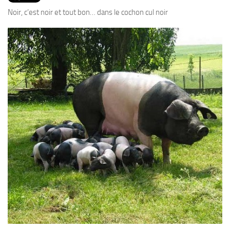
PRODUITS
Noir, c’est noir et tout bon… dans le cochon cul noir
RECETTES
Entrées
Plats
Desserts
Sauces