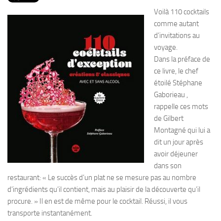
PRODUITS
Voilà 110 cocktails
RECETTES
comme autant
d’invitations au
Entrées
voyage.
Plats
Dans la préface de
ce livre, le chef
Desserts
étoilé Stéphane
Sauces
Gaborieau ,
rappelle ces mots
de Gilbert
Montagné qui lui a
dit un jour après
avoir déjeuner
dans son
restaurant: « Le succès d’un plat ne se mesure pas au nombre
d’ingrédients qu’il contient, mais au plaisir de la découverte qu’il
procure. » Il en est de même pour le cocktail. Réussi, il vous
transporte instantanément.