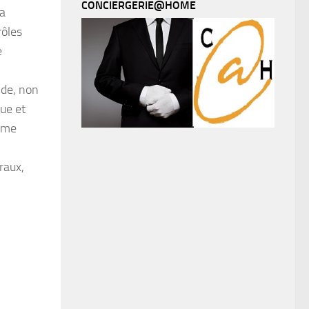
CONCIERGERIE@HOME
la
rôles
e
nde, non
ue et
même
raux,