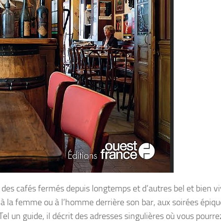
des cafés fermés depuis longtemps et d’autres bel et bien vi
la femme ou à l’homme derrière son bar, aux soirées épiqu
el un guide, il décrit des adresses singulières où vous pourre