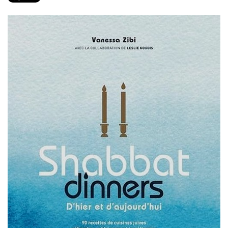
PRODUITS
RECETTES
Entrées
Plats
Desserts
Sauces