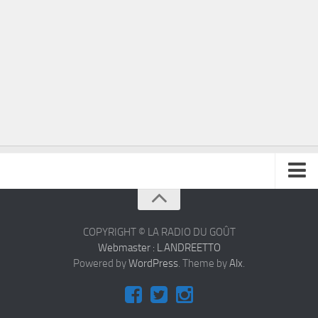
À propos
Contact
COPYRIGHT © LA RADIO DU GOÛT
Webmaster : L.ANDREETTO
Powered by
WordPress
. Theme by
Alx
.