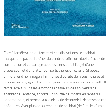
Face à l’accélération du temps et des distractions, le shabbat
marque une pause. Le dîner du vendredi offre un rituel précieux de
communion et de partage avec les siens et fait l’objet d’une
préparation et d’une attention particulières en cuisine. Shabbat
dinners rend hommage à l’immense diversité de la cuisine juive et
propose un voyage initiatique et gourmand à vocation universelle. Il
fait revivre aux uns les émotions et saveurs des souvenirs de
shabbat de l’enfance, apporte un souffle neuf dans les repas du
vendredi soir ; et permet aux curieux de découvrir la richesse de ces
spécialités. Avec plus de 90 recettes de shabbat (de famille, d’amis