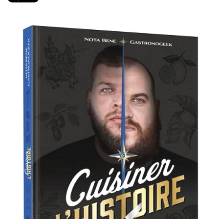
PRODUITS
RECETTES
Entrées
Plats
Desserts
Sauces