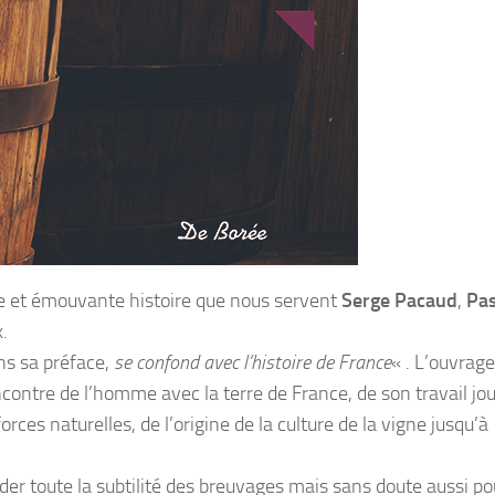
te et émouvante histoire que nous servent
Serge Pacaud
,
Pas
.
s sa préface,
se confond avec l’histoire de France
« . L’ouvrage
ncontre de l’homme avec la terre de France, de son travail jou
forces naturelles, de l’origine de la culture de la vigne jusqu’à
er toute la subtilité des breuvages mais sans doute aussi po