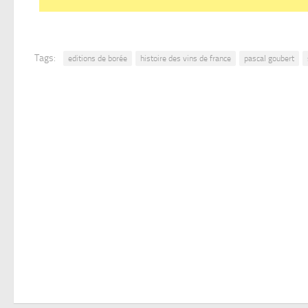
Tags:
editions de borée
histoire des vins de france
pascal goubert