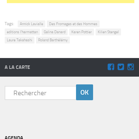
Tags:
Annick Lavialle
Des Fromages et des Hommes
editions l'harmattan
Galina Danard
Karen Pottier
Kilien Stengel
Laure Takahashi
Roland Barthélémy
A LA CARTE
AGENDA