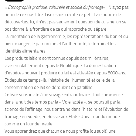
PRODUITS
«
Ethnographie pratique, culturelle et sociale du fromage
« . N’ayez pas
RECETTES
peur de ce sous titre. Lisez sans crainte ce petit livre bourré de
découvertes. Ici, il n’est pas seulement question de cuisine, on se
Entrées
positionne à la frontière de ce qui rapproche ou sépare
Plats
l’alimentation de la gastronomie, les représentations du bon et du
bien-manger, le patrimoine et l’authenticité, le terroir et les
Desserts
identités alimentaires.
Sauces
Les produits laitiers sont connus depuis des millénaires,
vraisemblablement depuis le Néolithique. La domestication
d’espèces pouvant produire du lait est attestée depuis 8000 ans.
Et depuis ce temps-là, l’histoire de l’humanité et celle de la
consommation de lait se déroulent en parallèle.
Ce livre vous invite à un voyage extraordinaire. Tout commence
dans la nuit des temps par la « Voie lactée ». se poursuit par la
science de l’affinage, nous entraine dans l’histoire et l’évolution de
fromage en Suède, en Russie aux Etats-Unis. Tour du monde
comme un tour de meule.
Vous apprendrez que chacun de nous profite (ou subit) une