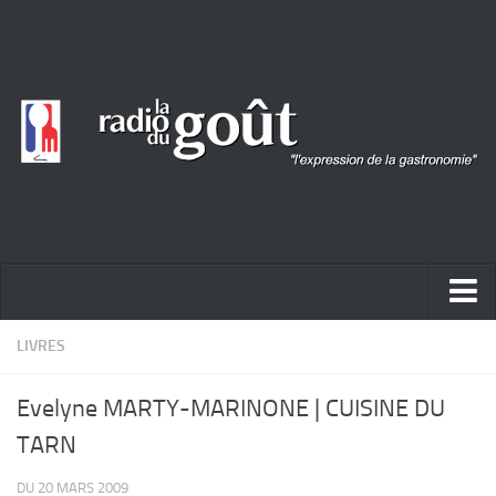
ACTUALITÉ
LIVRES
REPORTAGES
Evelyne MARTY-MARINONE | CUISINE DU
PORTRAITS
TARN
LIVRES
DU 20 MARS 2009