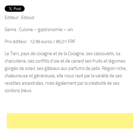
PRODUITS
RECETTES
Editeur : Edisud
Entrées
Genre : Cuisine – gastronomie – vin
Plats
Prix éditeur : 12,96 euros / 85,01 FRF
Desserts
Le Tarn, pays de cocagne et de la Cocagne, ses cassoulets, sa
Sauces
charcuterie, ses conflits d’oie et de canard ses fruits et légumes
gorgés de soleil, ses gâteaux aux parfums de jadis. Région riche,
chaleureuse et généreuse, elle nous ravit par la variété de ses
recettes ancestrales, mais également par la créativité de ses
cordons bleus.