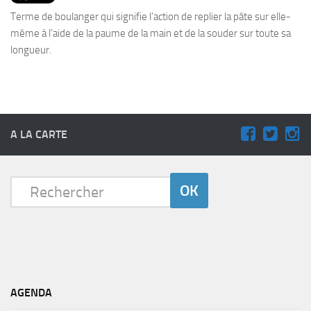
PRODUITS
Terme de boulanger qui signifie l’action de replier la pâte sur elle-
RECETTES
même à l’aide de la paume de la main et de la souder sur toute sa
longueur.
Entrées
Plats
Desserts
Sauces
A LA CARTE
AGENDA