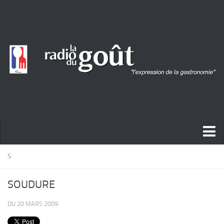
ACTUALITÉ
S
REPORTAGES
SOUDURE
PORTRAITS
DU 20 MARS 2009
LIVRES