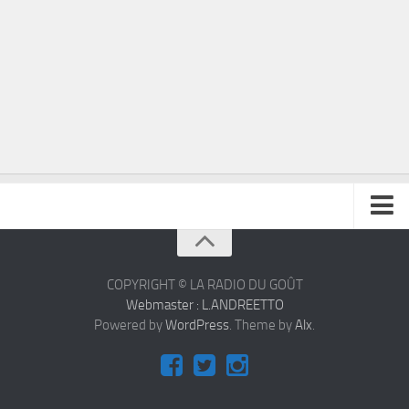
À propos
Contact
COPYRIGHT © LA RADIO DU GOÛT
Webmaster : L.ANDREETTO
Powered by
WordPress
. Theme by
Alx
.