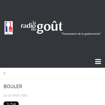
ACTUALITÉ
B
REPORTAGES
BOULER
PORTRAITS
DU 20 MARS 2009
LIVRES