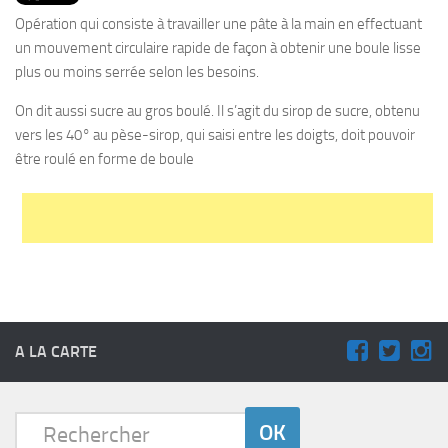
PRODUITS
Opération qui consiste à travailler une pâte à la main en effectuant
RECETTES
un mouvement circulaire rapide de façon à obtenir une boule lisse
plus ou moins serrée selon les besoins.
Entrées
On dit aussi sucre au gros boulé. Il s’agit du sirop de sucre, obtenu
Plats
vers les 40° au pèse-sirop, qui saisi entre les doigts, doit pouvoir
Desserts
être roulé en forme de boule
Sauces
A LA CARTE