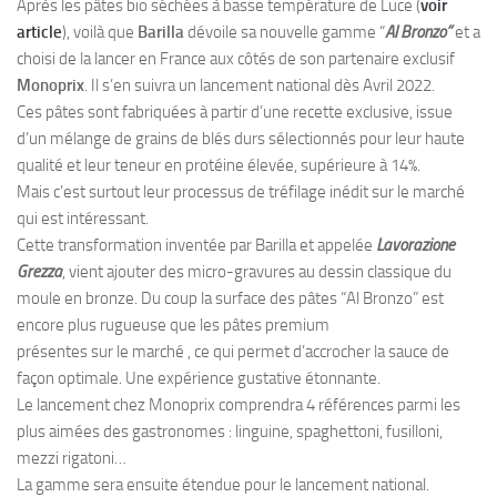
Après les pâtes bio séchées à basse température de Luce (
voir
article
), voilà que
Barilla
dévoile sa nouvelle gamme “
Al Bronzo”
et a
choisi de la lancer en France aux côtés de son partenaire exclusif
Monoprix
. Il s’en suivra un lancement national dès Avril 2022.
Ces pâtes sont fabriquées à partir d’une recette exclusive, issue
d’un mélange de grains de blés durs sélectionnés pour leur haute
qualité et leur teneur en protéine élevée, supérieure à 14%.
Mais c’est surtout leur processus de tréfilage inédit sur le marché
qui est intéressant.
Cette transformation inventée par Barilla et appelée
Lavorazione
Grezza
, vient ajouter des micro-gravures au dessin classique du
moule en bronze. Du coup la surface des pâtes “Al Bronzo” est
encore plus rugueuse que les pâtes premium
présentes sur le marché , ce qui permet d’accrocher la sauce de
façon optimale. Une expérience gustative étonnante.
Le lancement chez Monoprix comprendra 4 références parmi les
plus aimées des gastronomes : linguine, spaghettoni, fusilloni,
mezzi rigatoni…
La gamme sera ensuite étendue pour le lancement national.