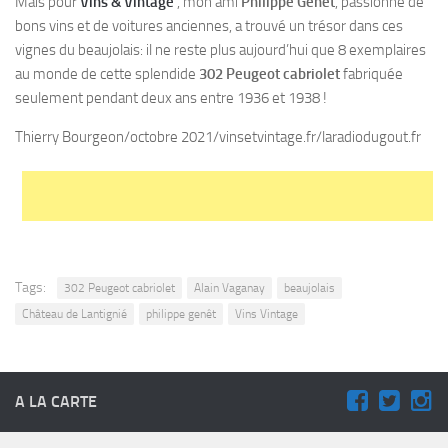
Mais pour
Vins & Vintage
, mon ami
Philippe Genet
, passionné de
bons vins et de voitures anciennes, a trouvé un trésor dans ces
vignes du beaujolais: il ne reste plus aujourd’hui que 8 exemplaires
au monde de cette splendide
302 Peugeot cabriolet
fabriquée
seulement pendant deux ans entre 1936 et 1938 !
Thierry Bourgeon/octobre 2021/vinsetvintage.fr/laradiodugout.fr
Tags:
302 Peugeot cabriolet
Alain Vaganay
beaujolais
Château de Lantignié
philippe genêt
Vins Vintage
A LA CARTE