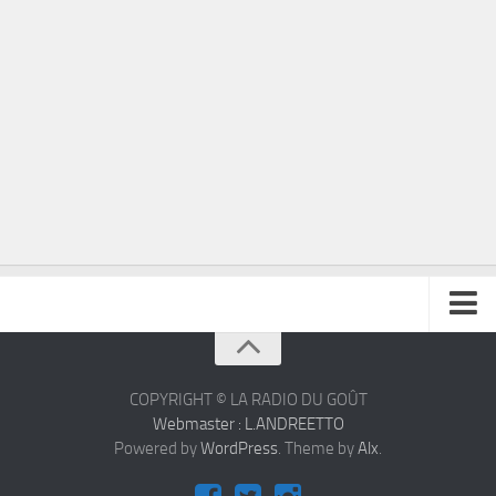
À propos
Contact
COPYRIGHT © LA RADIO DU GOÛT
Webmaster : L.ANDREETTO
Powered by
WordPress
. Theme by
Alx
.