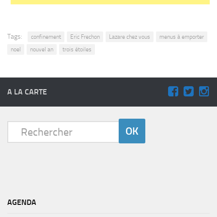
Tags:
confinement
Eric Frechon
Lazare chez vous
menus à emporter
noel
nouvel an
trois étoiles
A LA CARTE
AGENDA