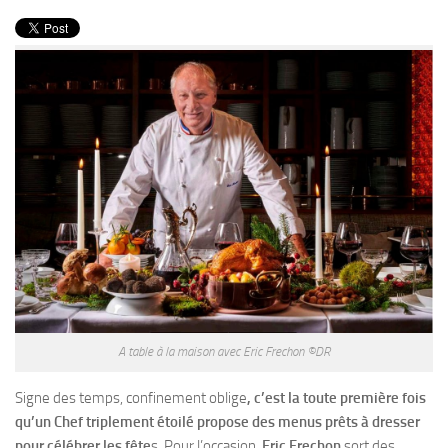
PRODUITS
RECETTES
Entrées
Plats
Desserts
Sauces
A table à la maison avec Eric Frechon ©DR
Signe des temps,
confinement oblige
, c’est la toute première fois
qu’un Chef triplement étoilé propose des menus prêts à dresser
pour célébrer les fête
s. Pour l’occasion,
Eric Frechon
sort des