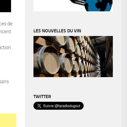
ices de
LES NOUVELLES DU VIN
ancent
uction
 sans
TWITTER