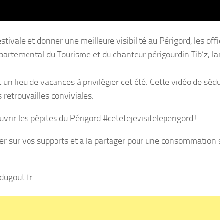
stivale et donner une meilleure visibilité au Périgord, les off
artemental du Tourisme et du chanteur périgourdin Tib’z, l
 un lieu de vacances à privilégier cet été. Cette vidéo de séd
 retrouvailles conviviales.
uvrir les pépites du Périgord #cetetejevisiteleperigord !
ffuser sur vos supports et à la partager pour une consommation
dugout.fr