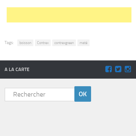
Tags:
boisson
Contrex
contrexgreen
maté
A LA CARTE