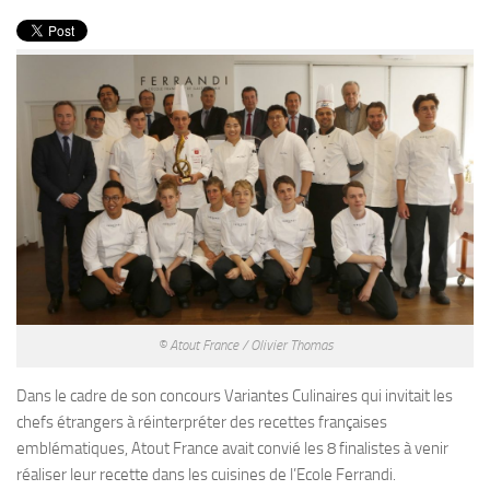
PRODUITS
RECETTES
Entrées
Plats
Desserts
Sauces
© Atout France / Olivier Thomas
Dans le cadre de son concours Variantes Culinaires qui invitait les
chefs étrangers à réinterpréter des recettes françaises
emblématiques, Atout France avait convié les 8 finalistes à venir
réaliser leur recette dans les cuisines de l’Ecole Ferrandi.