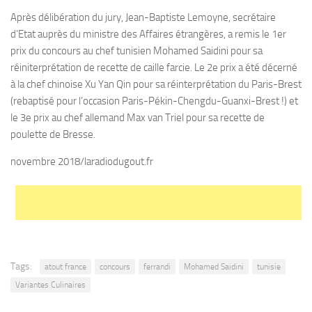
Après délibération du jury, Jean-Baptiste Lemoyne, secrétaire
d’Etat auprès du ministre des Affaires étrangères, a remis le 1er
prix du concours au chef tunisien Mohamed Saidini pour sa
réiniterprétation de recette de caille farcie. Le 2e prix a été décerné
à la chef chinoise Xu Yan Qin pour sa réinterprétation du Paris-Brest
(rebaptisé pour l’occasion Paris-Pékin-Chengdu-Guanxi-Brest !) et
le 3e prix au chef allemand Max van Triel pour sa recette de
poulette de Bresse.
novembre 2018/laradiodugout.fr
Tags:
atout france
concours
ferrandi
Mohamed Saidini
tunisie
Variantes Culinaires