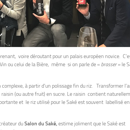
renant, voire déroutant pour un palais européen novice. C’e
in ou celui de la Bière, même si on parle de «
brasser
» le 
 complexe, à partir d’un polissage fin du riz. Transformer l
aisin (ou autre fruit) en sucre. Le raisin contient naturelle
portante et le riz utilisé pour le Saké est souvent labellisé en
créateur du
Salon du
Saké,
estime joliment que le Saké est