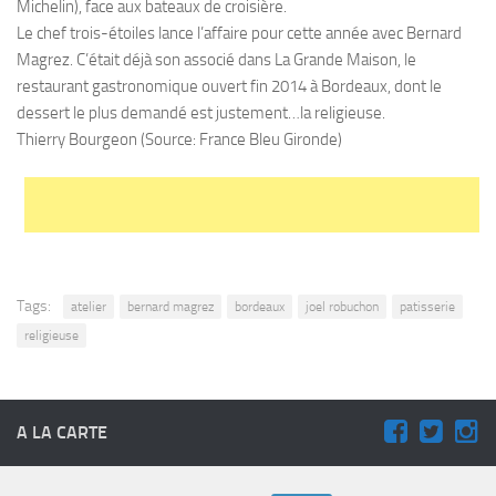
Michelin), face aux bateaux de croisière.
Le chef trois-étoiles lance l’affaire pour cette année avec Bernard
Magrez. C’était déjà son associé dans La Grande Maison, le
restaurant gastronomique ouvert fin 2014 à Bordeaux, dont le
dessert le plus demandé est justement…la religieuse.
Thierry Bourgeon (Source: France Bleu Gironde)
Tags:
atelier
bernard magrez
bordeaux
joel robuchon
patisserie
religieuse
A LA CARTE