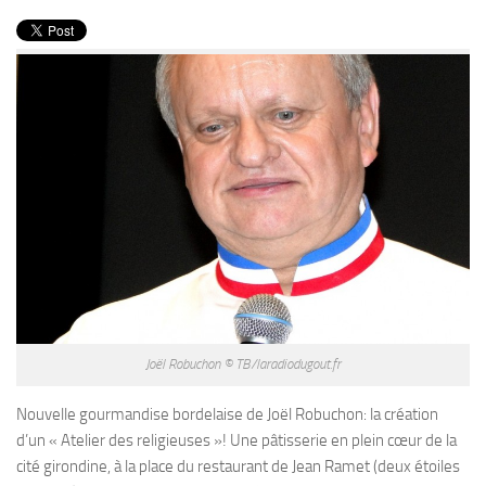
PRODUITS
RECETTES
Entrées
Plats
Desserts
Sauces
Joël Robuchon © TB/laradiodugout.fr
Nouvelle gourmandise bordelaise de Joël Robuchon: la création
d’un « Atelier des religieuses »! Une pâtisserie en plein cœur de la
cité girondine, à la place du restaurant de Jean Ramet (deux étoiles