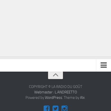
À propos
Contact
COPYRIGHT © LA RADIO DU GOÛT
Webmaster : L.ANDREETTO
Powered by
WordPress
. Theme by
Alx
.