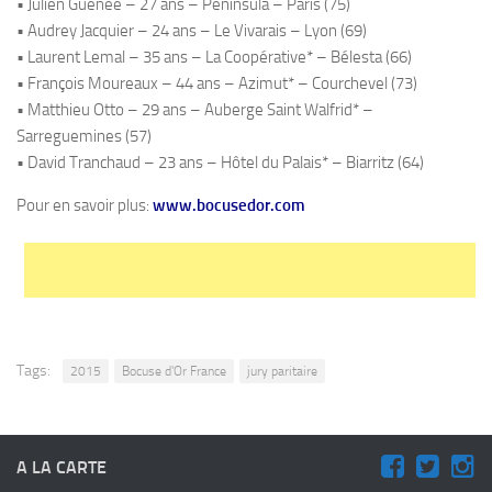
• Julien Guénée – 27 ans – Peninsula – Paris (75)
• Audrey Jacquier – 24 ans – Le Vivarais – Lyon (69)
• Laurent Lemal – 35 ans – La Coopérative* – Bélesta (66)
• François Moureaux – 44 ans – Azimut* – Courchevel (73)
• Matthieu Otto – 29 ans – Auberge Saint Walfrid* –
Sarreguemines (57)
• David Tranchaud – 23 ans – Hôtel du Palais* – Biarritz (64)
Pour en savoir plus:
www.bocusedor.com
Tags:
2015
Bocuse d'Or France
jury paritaire
A LA CARTE