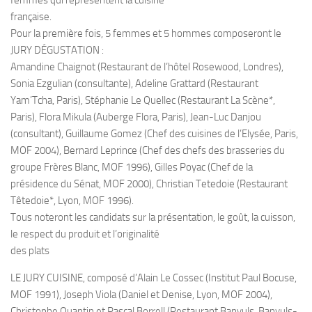
femmes qui représentent la cuisine
française.
Pour la première fois, 5 femmes et 5 hommes composeront le
JURY DÉGUSTATION :
Amandine Chaignot (Restaurant de l’hôtel Rosewood, Londres),
Sonia Ezgulian (consultante), Adeline Grattard (Restaurant
Yam’Tcha, Paris), Stéphanie Le Quellec (Restaurant La Scène*,
Paris), Flora Mikula (Auberge Flora, Paris), Jean-Luc Danjou
(consultant), Guillaume Gomez (Chef des cuisines de l’Elysée, Paris,
MOF 2004), Bernard Leprince (Chef des chefs des brasseries du
groupe Frères Blanc, MOF 1996), Gilles Poyac (Chef de la
présidence du Sénat, MOF 2000), Christian Tetedoie (Restaurant
Têtedoie*, Lyon, MOF 1996).
Tous noteront les candidats sur la présentation, le goût, la cuisson,
le respect du produit et l’originalité
des plats
LE JURY CUISINE, composé d’Alain Le Cossec (Institut Paul Bocuse,
MOF 1991), Joseph Viola (Daniel et Denise, Lyon, MOF 2004),
Christophe Quantin et Pascal Borrell (Restaurant Banyuls, Banyuls-