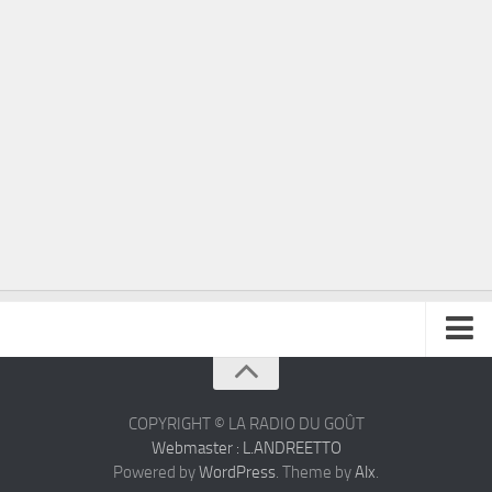
À propos
Contact
COPYRIGHT © LA RADIO DU GOÛT
Webmaster : L.ANDREETTO
Powered by
WordPress
. Theme by
Alx
.