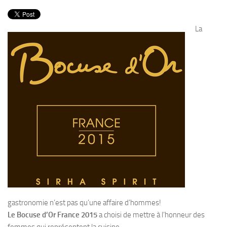
PRODUITS
RECETTES
La
Entrées
Plats
Desserts
Sauces
gastronomie n’est pas qu’une affaire d’hommes!
Le Bocuse d’Or France 2015
a choisi de mettre à l’honneur des