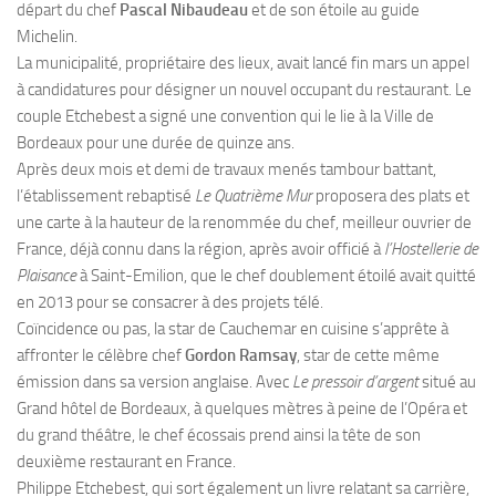
départ du chef
Pascal Nibaudeau
et de son étoile au guide
Michelin.
La municipalité, propriétaire des lieux, avait lancé fin mars un appel
à candidatures pour désigner un nouvel occupant du restaurant. Le
couple Etchebest a signé une convention qui le lie à la Ville de
Bordeaux pour une durée de quinze ans.
Après deux mois et demi de travaux menés tambour battant,
l’établissement rebaptisé
Le Quatrième Mur
proposera des plats et
une carte à la hauteur de la renommée du chef, meilleur ouvrier de
France, déjà connu dans la région, après avoir officié à
l’Hostellerie de
Plaisance
à Saint-Emilion, que le chef doublement étoilé avait quitté
en 2013 pour se consacrer à des projets télé.
Coïncidence ou pas, la star de Cauchemar en cuisine s’apprête à
affronter le célèbre chef
Gordon Ramsay
, star de cette même
émission dans sa version anglaise. Avec
Le pressoir d’argent
situé au
Grand hôtel de Bordeaux, à quelques mètres à peine de l’Opéra et
du grand théâtre, le chef écossais prend ainsi la tête de son
deuxième restaurant en France.
Philippe Etchebest, qui sort également un livre relatant sa carrière,