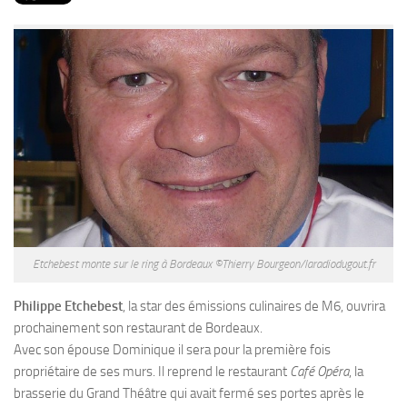
PRODUITS
RECETTES
Entrées
Plats
Desserts
Sauces
Etchebest monte sur le ring à Bordeaux ©Thierry Bourgeon/laradiodugout.fr
Philippe Etchebest
, la star des émissions culinaires de M6, ouvrira
prochainement son restaurant de Bordeaux.
Avec son épouse Dominique il sera pour la première fois
propriétaire de ses murs. Il reprend le restaurant
Café Opéra
, la
brasserie du Grand Théâtre qui avait fermé ses portes après le