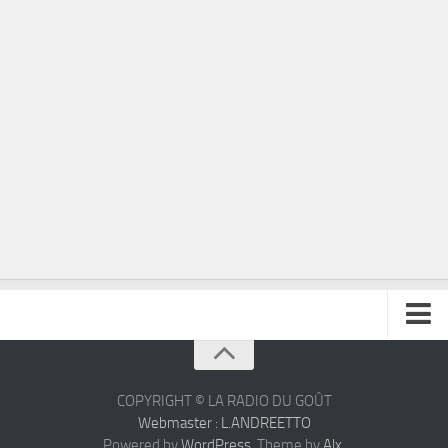
À propos
Contact
COPYRIGHT © LA RADIO DU GOÛT
Webmaster : L.ANDREETTO
Powered by
WordPress
. Theme by
Alx
.