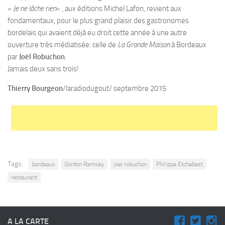
«
Je ne lâche rien
« , aux éditions Michel Lafon, revient aux
fondamentaux, pour le plus grand plaisir des gastronomes
bordelais qui avaient déjà eu droit cette année à une autre
ouverture très médiatisée: celle de
La Grande Maison
à Bordeaux
par
Joël Robuchon
.
Jamais deux sans trois!
Thierry Bourgeon
/laradiodugout/ septembre 2015
Tags:
bordeaux
Gordon Ramsay
joel robuchon
Philippe Etchebest
restaurant
A LA CARTE