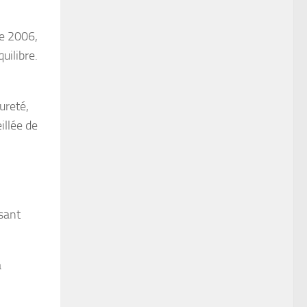
me 2006,
uilibre.
ureté,
illée de
sant
a