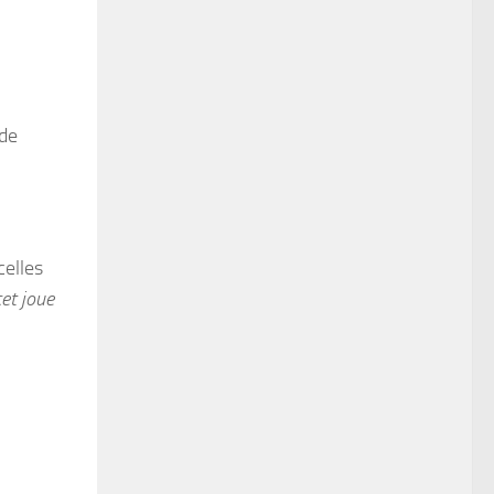
 de
celles
cet joue