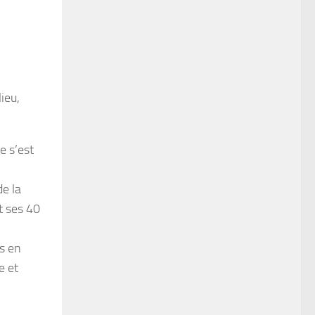
ieu,
e s’est
de la
t ses 40
ts en
e et