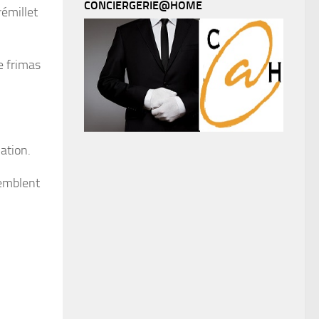
CONCIERGERIE@HOME
émillet
e frimas
ation.
semblent