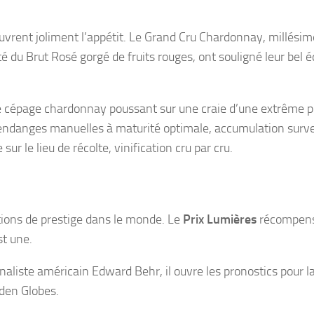
ouvrent joliment l’appétit. Le Grand Cru Chardonnay, millési
é du Brut Rosé gorgé de fruits rouges, ont souligné leur bel éq
 le cépage chardonnay poussant sur une craie d’une extrême p
endanges manuelles à maturité optimale, accumulation surve
sur le lieu de récolte, vinification cru par cru.
tions de prestige dans le monde. Le
Prix Lumières
récompen
st une.
naliste américain Edward Behr, il ouvre les pronostics pour l
den Globes.